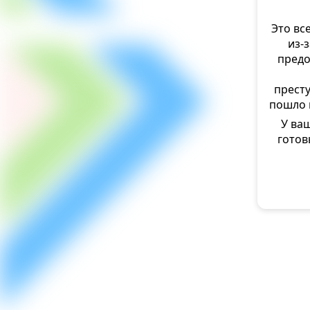
Это вс
из-
предо
прест
пошло 
У ваш
готов