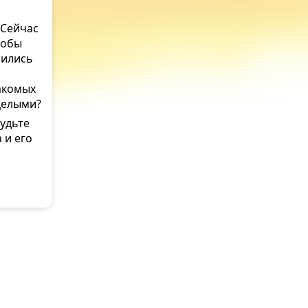
 Сейчас
тобы
шились
акомых
целыми?
Будьте
 и его