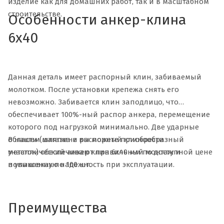
изделие как для домашних работ, так и в масштабном
строительстве.
Особенности анкер-клина
6х40
Данная деталь имеет распорный клин, забиваемый
молотком. После установки крепежа снять его
невозможно. Забивается клин заподлицо, что
обеспечивает 100%-ный распор анкера, перемещение
которого под нагрузкой минимально. Две ударные
В нашем магазине вы можете приобрести
области (шляпка и распорный клинообразный
металлический анкер клин 6х40 мм по доступной цене
участок) обеспечивают правильный монтаж и
в упаковках по 100 шт.
повышенную надежность при эксплуатации.
Преимущества