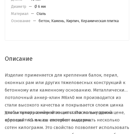
Диаметр
—
Ø 6 мм
Материал
—
Сталь
Основание
—
бетон, Камень, Кирпич, Керамическая плитка
Описание
Изделие применяется для крепления балок, перил,
оконных рам или других тяжеловесных конструкций к
бетонному или каменному основанию. Металлический
потолочный анкер-клин М6х40 мм производится из
стали высокого качества и покрывается слоем цинка
Чтобы купить анкер-клин из стали по выгодной цене,
для антикоррозийной защиты. Поскольку длина
обращайтесь в наш интернет-магазин.
крепежа - 40 мм, он способен выдержать несколько
сотен килограмм. Это свойство позволяет использовать