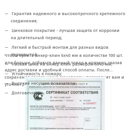
Гарантия надежного и высокопрочного крепежного
соединения;
Цинковое покрытие - лучшая защита от коррозии
на длительный период;
Легкий и быстрый монтаж для разных видов
перекрытий;
Чтобы купить анкер-клин 6х40 мм в количестве 100 шт.
или больше, добавьте данный товар в корзину, указав
Низкая цена на анкер клин размером 6х40 мм;
адрес доставки и удобный способ оплаты. После
Устойчивость к пожару;
сохранения заказа наши менеджеры перезвонят вам и
Высокие несущие показатели;
уточнят детали.
Долговечность.