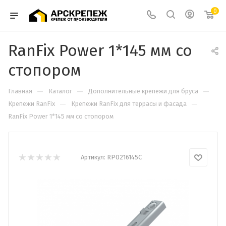
0
RanFix Power 1*145 мм со
стопором
—
—
—
Главная
Каталог
Дополнительные крепежи для бруса
—
—
Крепежи RanFix
Крепежи RanFix для террасы и фасада
RanFix Power 1*145 мм со стопором
Артикул:
RP0216145С