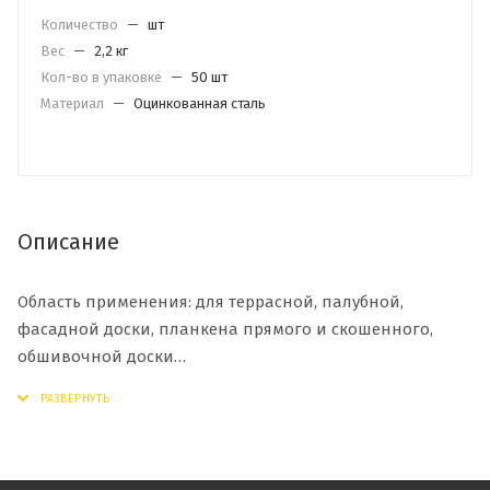
Количество
—
шт
Вес
—
2,2 кг
Кол-во в упаковке
—
50 шт
Материал
—
Оцинкованная сталь
Описание
Область применения: для террасной, палубной,
фасадной доски, планкена прямого и скошенного,
обшивочной доски
Сечение и тип доски: террасная или фасадная доска с
прямым или скошенным профилем шириной от 70 до
110 мм
Наличие стопора: со стопором 6 мм