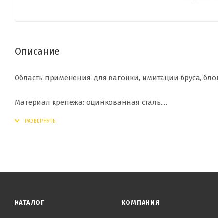
Описание
Область применения: для вагонки, имитации бруса, бло
Материал крепежа: оцинкованная сталь.
Тип доски: доски с соеднинением “шип-паз”.
Расход крепежа: 16-20 шт. на м2 (среднее значение).
КАТАЛОГ
КОМПАНИЯ