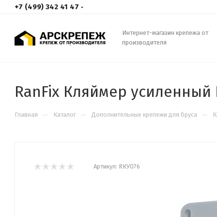
+7 (499) 342 41 47
Интернет-магазин крепежа от
производителя
RanFix Кляймер усиленный
—
—
—
Главная
Каталог
Дополнительные крепежи для бруса
К
Артикул:
RКУ076