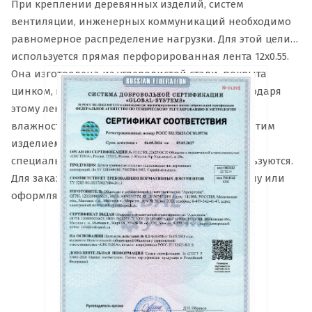
При креплении деревянных изделий, систем
вентиляции, инженерных коммуникаций необходимо
равномерное распределение нагрузки. Для этой цели
используется прямая перфорированная лента 12х0.55.
Она изготовлена из углеродистой стали, покрыта
цинком, который защищает от коррозии. Благодаря
этому ленту можно использовать при высокой
влажности в течение длительного периода. С этим
изделием монтаж проходит быстро и легко,
специальные инструменты для этого не используются.
Для заказа продукции звоните нам по телефону или
оформляйте заявку онлайн.