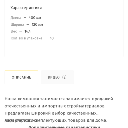
Характеристики
Длина
—
400 мм
Ширина
—
120 мм
Вес
—
14.4
Кол-во в упаковке
—
10
ОПИСАНИЕ
ВИДЕО
(2)
Наша компания занимается занимается продажей
отечественных и импортных стройматериалов.
Предлагаем широкий выбор качественных
материалов, комплектующих, товаров для дома.
Характеристики
Дополнительные характеристики