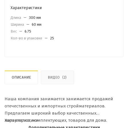
Характеристики
Длина
—
300 мм
Ширина
—
60 мм
Вес
—
6.75
Кол-во в упаковке
—
25
ОПИСАНИЕ
ВИДЕО
(2)
Наша компания занимается занимается продажей
отечественных и импортных стройматериалов.
Предлагаем широкий выбор качественных
материалов, комплектующих, товаров для дома.
Характеристики
Дополнительные характеристики