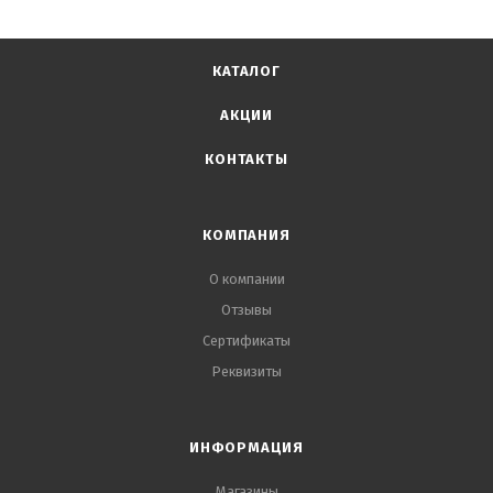
Пластмассовый держатель, выполняющий функцию
защиты лезвия на всю длину - для дополнительной
безопасности
КАТАЛОГ
АКЦИИ
КОНТАКТЫ
КОМПАНИЯ
О компании
Отзывы
Сертификаты
Реквизиты
ИНФОРМАЦИЯ
Магазины