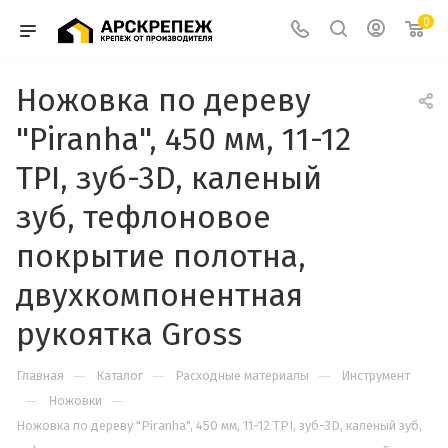
0
Ножовка по дереву
"Piranha", 450 мм, 11-12
TPI, зуб-3D, каленый
зуб, тефлоновое
покрытие полотна,
двухкомпонентная
рукоятка Gross
—
—
—
Главная
Каталог
Расходные материалы
Инструмент
—
—
Ножовки
Ножовка по дереву "Piranha", 450 мм, 11-12 TPI, зуб-3D, каленый зуб,