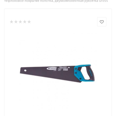
тефлоновое покрытие полотна, двухкомпонентная рукоятка Gross