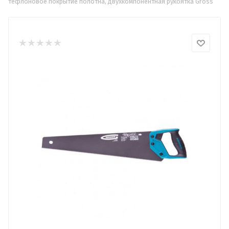
тефлоновое покрытие полотна, двухкомпонентная рукоятка Gross