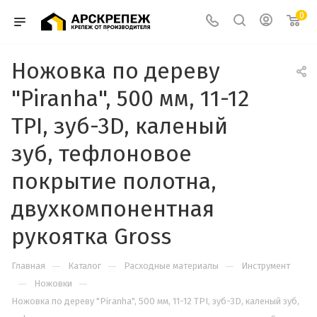
0
Ножовка по дереву
"Piranha", 500 мм, 11-12
TPI, зуб-3D, каленый
зуб, тефлоновое
покрытие полотна,
двухкомпонентная
рукоятка Gross
—
—
—
Главная
Каталог
Расходные материалы
Инструмент
—
—
Ножовки
Ножовка по дереву "Piranha", 500 мм, 11-12 TPI, зуб-3D, каленый зуб,