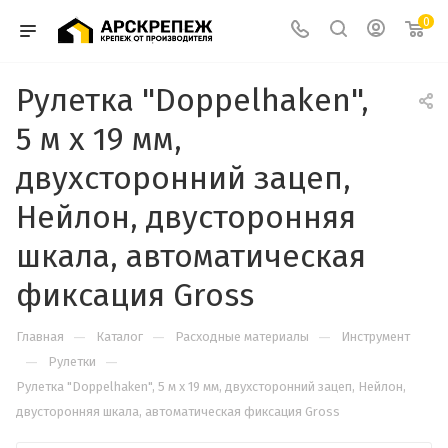
0
Рулетка "Doppelhaken",
5 м x 19 мм,
двухсторонний зацеп,
Нейлон, двусторонняя
шкала, автоматическая
фиксация Gross
—
—
—
Главная
Каталог
Расходные материалы
Инструмент
—
—
Рулетки
Рулетка "Doppelhaken", 5 м x 19 мм, двухсторонний зацеп, Нейлон,
двусторонняя шкала, автоматическая фиксация Gross