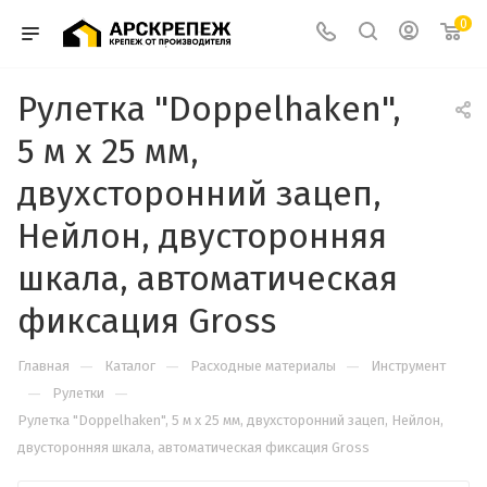
0
Рулетка "Doppelhaken",
5 м x 25 мм,
двухсторонний зацеп,
Нейлон, двусторонняя
шкала, автоматическая
фиксация Gross
—
—
—
Главная
Каталог
Расходные материалы
Инструмент
—
—
Рулетки
Рулетка "Doppelhaken", 5 м x 25 мм, двухсторонний зацеп, Нейлон,
двусторонняя шкала, автоматическая фиксация Gross