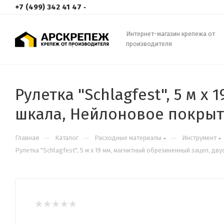
+7 (499) 342 41 47
Интернет-магазин крепежа от
производителя
Рулетка "Schlagfest", 5 м 
шкала, Нейлоновое покрыт
—
—
—
Главная
Каталог
Расходные материалы
Инструмент
Рулетка "Schlagfest", 5 м x 19 мм, магнитный обрезиненный зацеп, 