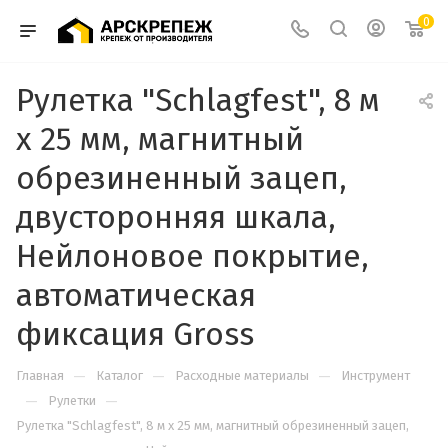
0
Рулетка "Schlagfest", 8 м
x 25 мм, магнитный
обрезиненный зацеп,
двусторонняя шкала,
Нейлоновое покрытие,
автоматическая
фиксация Gross
—
—
—
Главная
Каталог
Расходные материалы
Инструмент
—
—
Рулетки
Рулетка "Schlagfest", 8 м x 25 мм, магнитный обрезиненный зацеп,