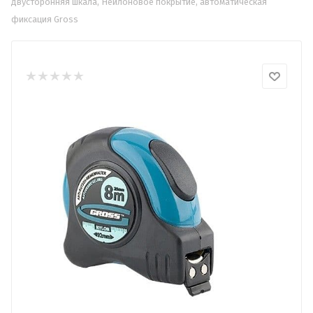
двусторонняя шкала, Нейлоновое покрытие, автоматическая
фиксация Gross