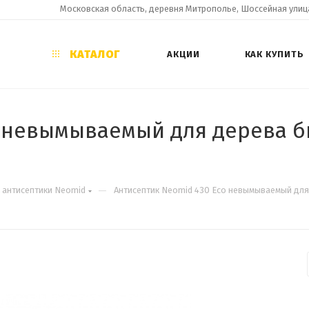
Московская область, деревня Митрополье, Шоссейная улица
КАТАЛОГ
АКЦИИ
КАК КУПИТЬ
o невымываемый для дерева 
—
 антисептики Neomid
Антисептик Neomid 430 Еco невымываемый для 