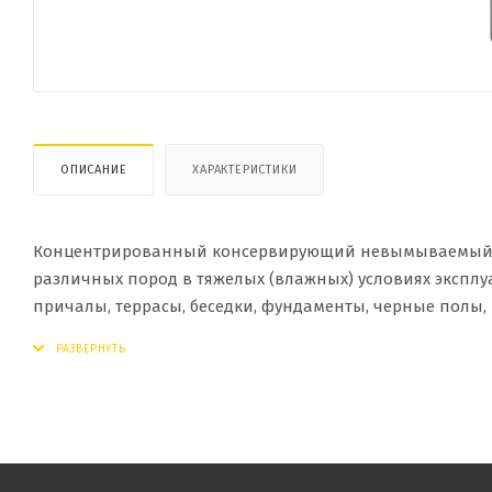
ОПИСАНИЕ
ХАРАКТЕРИСТИКИ
Концентрированный консервирующий невымываемый а
различных пород в тяжелых (влажных) условиях эксплуа
причалы, террасы, беседки, фундаменты, черные полы, 
изделия и конструкции. Защищает от поражения дер
водорослями, мхами, а также насекомыми-древоточцами 
использоваться в качестве защитной биоцидной пропи
который со временем может изменится до серого или б
Состав