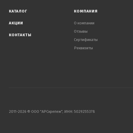
Вода, синергическая смесь комплексных соединений м
КАТАЛОГ
КОМПАНИЯ
хрома.
АКЦИИ
О компании
Отзывы
КОНТАКТЫ
Сертификаты
Реквизиты
2011-2026 © ООО "АРСкрепеж", ИНН: 5029255378