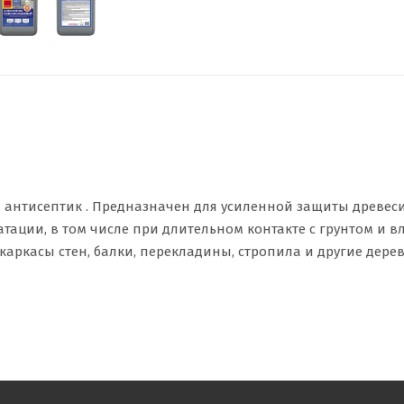
нтисептик . Предназначен для усиленной защиты древес
тации, в том числе при длительном контакте с грунтом и в
каркасы стен, балки, перекладины, стропила и другие дер
еворазрушающими и деревоокрашивающими плесневыми гр
на срок до 35 лет. Не требуется обязательной окраски ЛКМ
тки перед окрашиванием. Придает древесине зеленоватый 
урого. Применяется для наружных и внутренних работ.