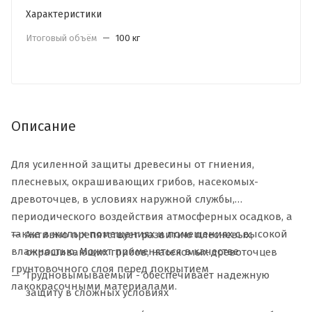
Характеристики
Итоговый объём
—
100 кг
Описание
Для усиленной защиты древесины от гниения,
плесневых, окрашивающих грибов, насекомых-
древоточцев, в условиях наружной службы,
периодического воздействия атмосферных осадков, а
также в жилых помещениях и помещениях с высокой
Активно препятствует развитию плесневых,
влажностью. Может применяться в качестве
окрашивающих грибов, насекомых древоточцев
грунтовочного слоя перед покрытием
Трудновымываемый - обеспечивает надежную
лакокрасочными материалами.
защиту в сложных условиях