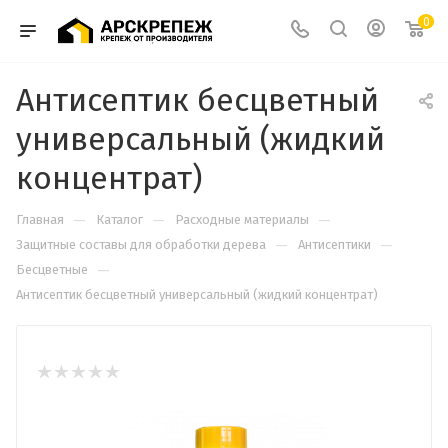
0
Антисептик бесцветный
универсальный (жидкий
концентрат)
—
—
—
Главная
Каталог
Расходные материалы
—
—
Защитные составы для обработки дерева
Антисептики
—
Бесцветные
Антисептик бесцветный универсальный (жидкий концентрат)