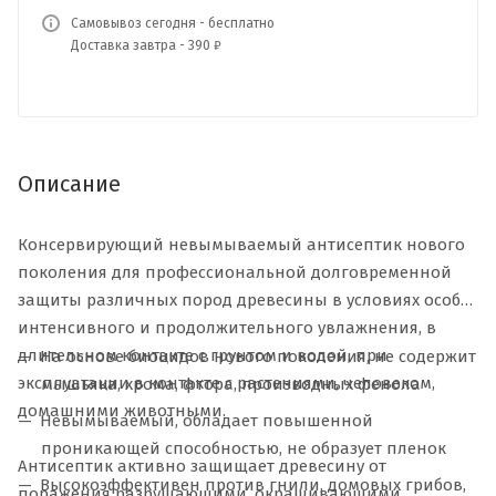
Самовывоз сегодня - бесплатно
Доставка завтра - 390 ₽
Описание
Консервирующий невымываемый антисептик нового
поколения для профессиональной долговременной
защиты различных пород древесины в условиях особо
интенсивного и продолжительного увлажнения, в
длительном контакте с грунтом и водой, при
На основе биоцидов нового поколения, не содержит
эксплуатации в контакте с растениями, человеком,
мышьяка, хрома, фтора, производных фенола
домашними животными.
Невымываемый, обладает повышенной
проникающей способностью, не образует пленок
Антисептик активно защищает древесину от
Высокоэффективен против гнили, домовых грибов,
поражения разрушающими, окрашивающими,