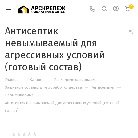
0
Антисептик
невымываемый для
агрессивных условий
(готовый состав)
—
—
—
Главная
Каталог
Расходные материалы
—
—
Защитные составы для обработки дерева
Антисептики
—
Невымываемые
Антисептик невымываемый для агрессивных условий (готовый
состав)