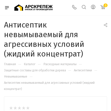
0
Антисептик
невымываемый для
агрессивных условий
(жидкий концентрат)
—
—
—
Главная
Каталог
Расходные материалы
—
—
Защитные составы для обработки дерева
Антисептики
—
Невымываемые
Антисептик невымываемый для агрессивных условий (жидкий
концентрат)