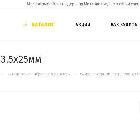
Московская область, деревня Митрополье, Шоссейная улица
КАТАЛОГ
АКЦИИ
КАК КУПИТЬ
3,5х25мм
—
—
Саморезы PH чёрные по дереву
Саморез черный по дереву 3,5х