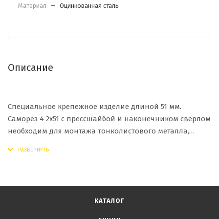
Материал
—
Оцинкованная сталь
Описание
Специальное крепежное изделие длиной 51 мм.
Саморез 4 2х51 с прессшайбой и наконечником сверлом
необходим для монтажа тонколистового металла,
фанеры, орглистов и пластика. Благодаря
полусферической металлической головке гарантирует
безопасное прижимание и крепление материалов.
Особый наконечник дает возможность отказаться от
высверливания отверстия заранее. Цинковое
КАТАЛОГ
покрытие делает саморез стойким к разрушительному
влиянию влаги и позволяет эксплуатировать его в