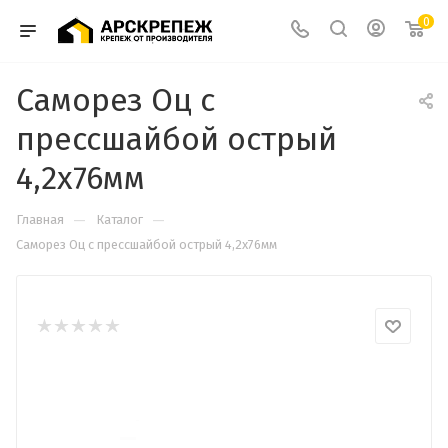
0
Саморез Оц с
прессшайбой острый
4,2х76мм
—
—
Главная
Каталог
Саморез Оц с прессшайбой острый 4,2х76мм