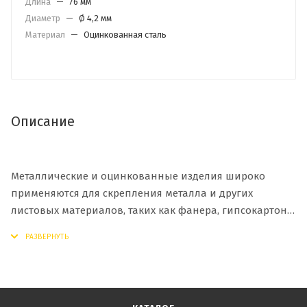
Длина
—
76 мм
Диаметр
—
Ø 4,2 мм
Материал
—
Оцинкованная сталь
Описание
Металлические и оцинкованные изделия широко
применяются для скрепления металла и других
листовых материалов, таких как фанера, гипсокартон,
различных деталей к несущим конструкциям. Острый
саморез с прессшайбой 4.2х76 имеет головку в виде
полусферы и крестообразный шлиц. Он легко
закручивается отверткой, шуруповертом или насадкой
на дрель, не требует предварительной подготовки