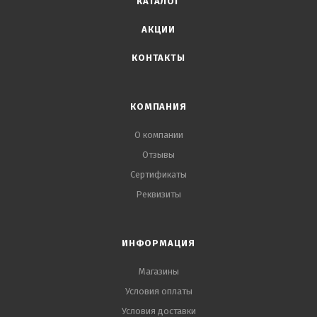
КАТАЛОГ
отверстия. Благодаря прессшайбе обеспечивается
прочное прижимание металлического самореза к
АКЦИИ
прикрепляемому объекту. Для покупки изделий
КОНТАКТЫ
обращайтесь в наш интернет-магазин. Мы
предоставляем широкий выбор деталей высокого
качества с доставкой по России.
КОМПАНИЯ
О компании
Отзывы
Сертификаты
Реквизиты
ИНФОРМАЦИЯ
Магазины
Условия оплаты
Условия доставки