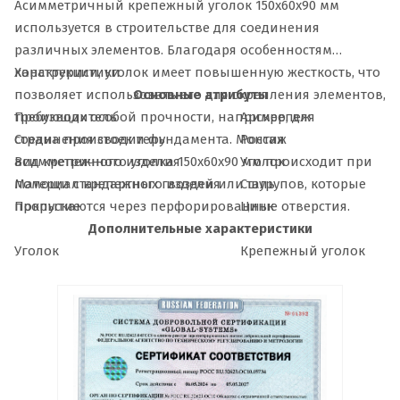
Асимметричный крепежный уголок 150х60х90 мм
используется в строительстве для соединения
различных элементов. Благодаря особенностям
конструкции, уголок имеет повышенную жесткость, что
Характеристики
позволяет использовать его для скрепления элементов,
Основные атрибуты
требующих особой прочности, например, для
Производитель
Арскрепеж
соединения стоек и фундамента. Монтаж
Страна производитель
Россия
асимметричного уголка 150х60х90 мм происходит при
Вид крепежного изделия
Уголок
помощи стандартных гвоздей или шурупов, которые
Материал крепежного изделия
Сталь
пропускаются через перфорированные отверстия.
Покрытие
Цинк
Дополнительные характеристики
Уголок
Крепежный уголок