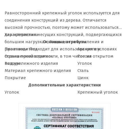
Равносторонний крепежный уголок используется для
соединения конструкций из дерева. Отличается
высокой прочностью, поэтому может использоваться
для крепления несущих конструкций, подвергающихся
Характеристики
большим нагрузкам. Защищен от окисления и
Основные атрибуты
ржавчины. Подходит для использования в условиях
Производитель
Арскрепеж
повышенной влажности, в том числе на открытом
Страна производитель
Россия
воздухе.
Вид крепежного изделия
Уголок
Материал крепежного изделия
Сталь
Покрытие
Цинк
Дополнительные характеристики
Уголок
Крепежный уголок