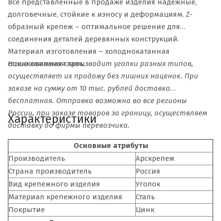
Все представленные в продаже изделия надежные,
долговечные, стойкие к износу и деформациям. Z-
образный крепеж – оптимальное решение для
соединения деталей деревянных конструкций.
Материал изготовления – холоднокатанная
Наша компания производит уголки разных типов,
оцинкованная сталь.
осуществляет их продажу без лишних наценок. При
заказе на сумму от 10 тыс. рублей доставка
бесплатная. Отправка возможна во все регионы
России, при заказе товаров за границу, осуществляем
Характеристики
доставку до фирмы перевозчика.
Основные атрибуты
Производитель
Арскрепеж
Страна производитель
Россия
Вид крепежного изделия
Уголок
Материал крепежного изделия
Сталь
Покрытие
Цинк