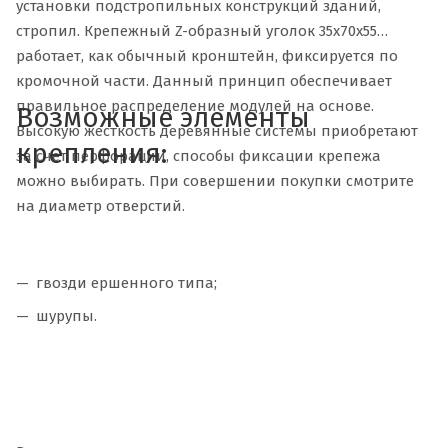
установки подстропильных конструкций зданий,
стропил. Крепежный Z-образный уголок 35х70х55
работает, как обычный кронштейн, фиксируется по
кромочной части. Данный принцип обеспечивает
правильное распределение модулей на основе.
Возможные элементы
Высокую жесткость деревянные системы приобретают
крепления:
за счет перфорации, способы фиксации крепежа
можно выбирать. При совершении покупки смотрите
на диаметр отверстий.
гвозди ершенного типа;
шурупы.