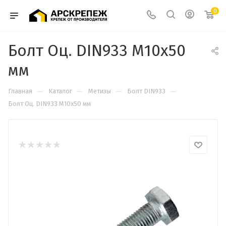
0
Болт Оц. DIN933 М10x50
мм
—
—
—
—
Главная
Каталог
Метизы
Болт DIN933
Болт Оц. DIN933 М10x50 мм