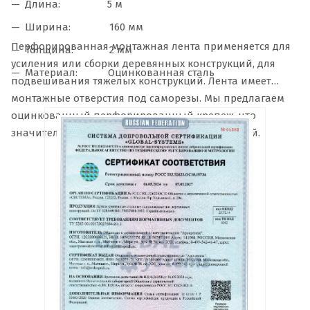
Длина: 5 м
Ширина: 160 мм
Перфорированная монтажная лента применяется для
Толщина: 2 мм
усиления или сборки деревянных конструкций, для
Материал: Оцинкованная сталь
подвешивания тяжелых конструкций. Лента имеет
монтажные отверстия под саморезы. Мы предлагаем
оцинкованный перфорированный крепеж, что
значительно увеличивает срок службы изделий.