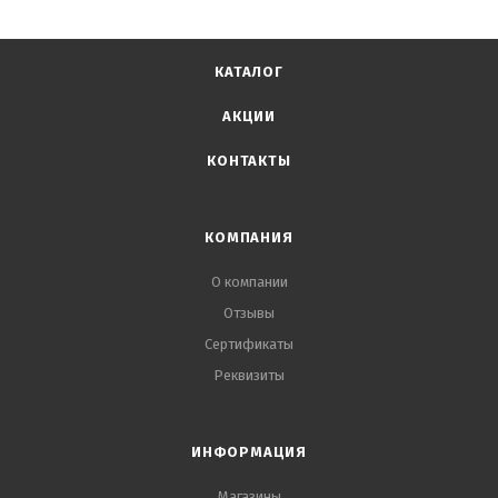
Пластмассовый держатель, выполняющий функцию
защиты лезвия на всю длину - для дополнительной
безопасности
КАТАЛОГ
АКЦИИ
КОНТАКТЫ
КОМПАНИЯ
О компании
Отзывы
Сертификаты
Реквизиты
ИНФОРМАЦИЯ
Магазины