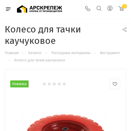
0
Колесо для тачки
каучуковое
—
—
—
Главная
Каталог
Расходные материалы
Инструмент
—
Колесо для тачки каучуковое
Новинка