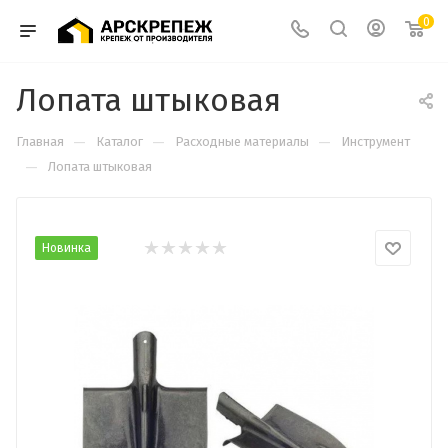
0
Лопата штыковая
—
—
—
Главная
Каталог
Расходные материалы
Инструмент
—
Лопата штыковая
Новинка