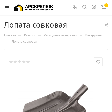
0
Лопата совковая
—
—
—
Главная
Каталог
Расходные материалы
Инструмент
—
Лопата совковая