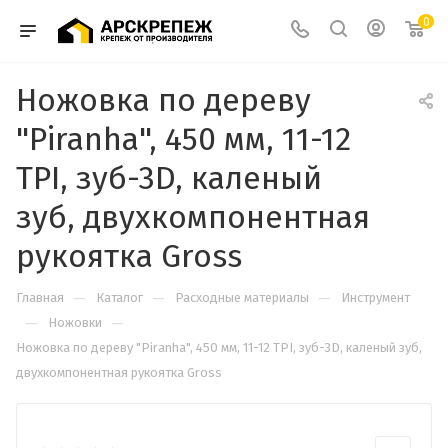
0
Ножовка по дереву
"Piranha", 450 мм, 11-12
TPI, зуб-3D, каленый
зуб, двухкомпонентная
рукоятка Gross
—
—
—
Главная
Каталог
Расходные материалы
Инструмент
—
—
Ножовки
Ножовка по дереву "Piranha", 450 мм, 11-12 TPI, зуб-3D, каленый зуб,
двухкомпонентная рукоятка Gross