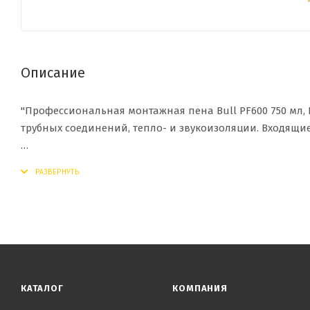
Описание
"Профессиональная монтажная пена Bull PF600 750 мл, 
трубных соединений, тепло- и звукоизоляции. Входящи
Продукт используют для утепления оконных и дверных
строительных панелей. Пена обладает высокой адгезие
формовке и окрашиванию после высыхания."
КАТАЛОГ
КОМПАНИЯ