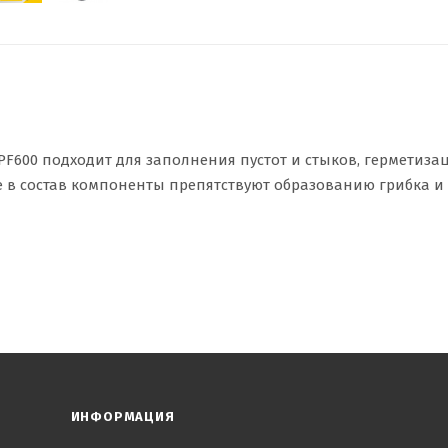
PF600 подходит для заполнения пустот и стыков, герметиза
е в состав компоненты препятствуют образованию грибка и
 проемов, крепления кровельных материалов, установки
й к большинству строительных материалов, легко поддаетс
ИНФОРМАЦИЯ