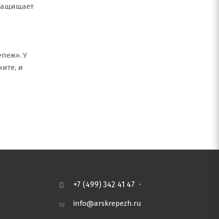
 защищает
пеж». У
ите, и
+7 (499) 342 41 47
info@arskrepezh.ru