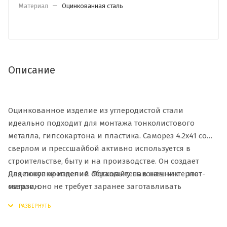
Материал
—
Оцинкованная сталь
Описание
Оцинкованное изделие из углеродистой стали
идеально подходит для монтажа тонколистового
металла, гипсокартона и пластика. Саморез 4.2х41 со
сверлом и прессшайбой активно используется в
строительстве, быту и на производстве. Он создает
Для покупки изделий обращайтесь в наш интернет-
надежное крепление. Поскольку наконечник – это
магазин.
сверло, оно не требует заранее заготавливать
отверстие. Закрепляемый материал прочно
прижимается и не разрушается, что важно для дерева,
пластика или металла. Цинкование позволяет