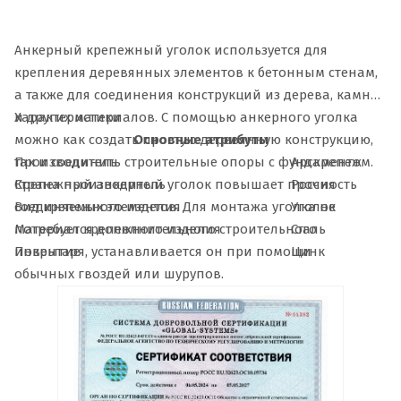
Анкерный крепежный уголок используется для
крепления деревянных элементов к бетонным стенам,
а также для соединения конструкций из дерева, камня
и других материалов. С помощью анкерного уголка
Характеристики
можно как создать простую деревянную конструкцию,
Основные атрибуты
так и соединить строительные опоры с фундаментом.
Производитель
Арскрепеж
Крепежный анкерный уголок повышает прочность
Страна производитель
Россия
соединяемых элементов. Для монтажа уголка не
Вид крепежного изделия
Уголок
потребуется дополнительного строительного
Материал крепежного изделия
Сталь
инвентаря, устанавливается он при помощи
Покрытие
Цинк
обычных гвоздей или шурупов.