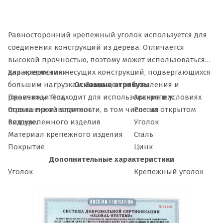
Равносторонний крепежный уголок используется для
соединения конструкций из дерева. Отличается
высокой прочностью, поэтому может использоваться
для крепления несущих конструкций, подвергающихся
Характеристики
большим нагрузкам. Защищен от окисления и
Основные атрибуты
ржавчины. Подходит для использования в условиях
Производитель
Арскрепеж
повышенной влажности, в том числе на открытом
Страна производитель
Россия
воздухе.
Вид крепежного изделия
Уголок
Материал крепежного изделия
Сталь
Покрытие
Цинк
Дополнительные характеристики
Уголок
Крепежный уголок