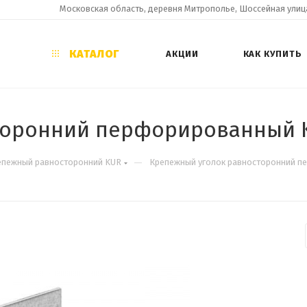
Московская область, деревня Митрополье, Шоссейная улица
КАТАЛОГ
АКЦИИ
КАК КУПИТЬ
торонний перфорированный K
—
епежный равносторонний KUR
Крепежный уголок равносторонний п