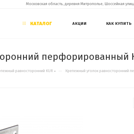
Московская область, деревня Митрополье, Шоссейная улица
КАТАЛОГ
АКЦИИ
КАК КУПИТЬ
торонний перфорированный K
—
епежный равносторонний KUR
Крепежный уголок равносторонний п