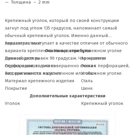
Толщина – 2 mm
Крепежный уголок, который по своей конструкции
загнут под углом 135 градусов, напоминает самый
обычный крепежный уголок. Именно данный
показатель выступает в качестве отличия от обычного
Характеристики
варианта крепления. На простом крепежном уголке
Основные атрибуты
данный угол равен 90 градусам. Что касается
Производитель
Арскрепеж
перфорации, то она совершенно схожа с перфорацией,
Страна производитель
Россия
которая имеется на усиленном или обычном уголке.
Вид крепежного изделия
Уголок
Материал крепежного изделия
Сталь
Покрытие
Цинк
Дополнительные характеристики
Уголок
Крепежный уголок