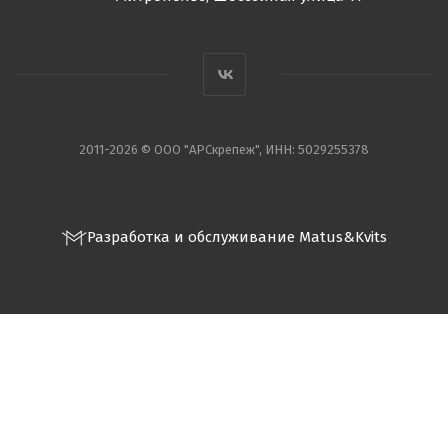
2011-2026 © ООО "АРСкрепеж", ИНН: 5029255378
Разработка и обслуживание Matus&Kvits