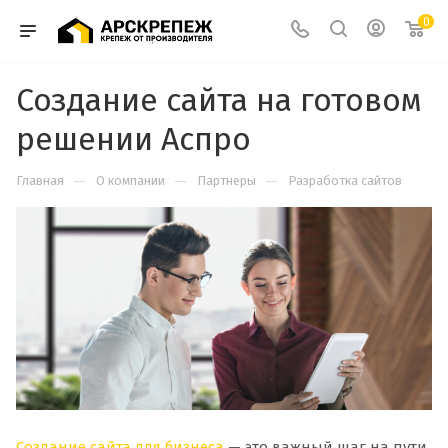
0
Создание сайта на готовом
решении Аспро
—
—
—
Главная
О компании
Партнеры
Разработка сайтов
Создание сайта для бизнеса
— это важный шаг на пути