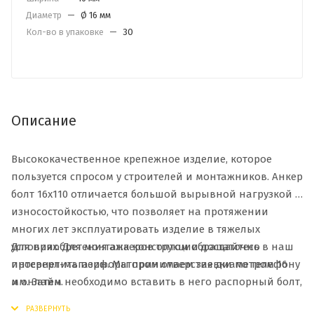
Диаметр
—
Ø 16 мм
Кол-во в упаковке
—
30
Описание
Высококачественное крепежное изделие, которое
пользуется спросом у строителей и монтажников. Анкер
болт 16х110 отличается большой вырывной нагрузкой и
износостойкостью, что позволяет на протяжении
многих лет эксплуатировать изделие в тяжелых
Для приобретения анкеров оптом обращайтесь в наш
условиях. Для монтажа конструкции достаточно
интернет-магазин. Мы принимаем заявки по телефону
просверлить перфоратором отверстие диаметром 16
и онлайн.
мм. Затем необходимо вставить в него распорный болт,
закрутив гайку, чтобы получить надежное крепление.