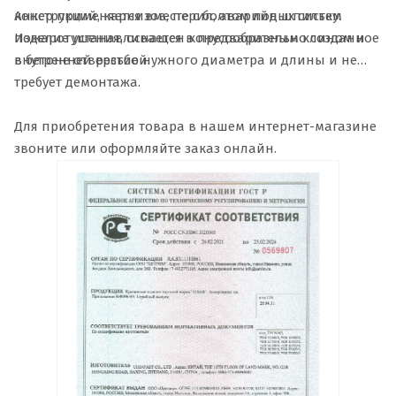
Анкер применяется вместе с болтом под шпильку.
конструкций, карнизов, перил, аварийных систем
Изделие устанавливается в предварительно созданное
пожаротушения, оснащен конусообразным клином и
в бетоне отверстие нужного диаметра и длины и не
внутренней резьбой.
требует демонтажа.
Для приобретения товара в нашем интернет-магазине
звоните или оформляйте заказ онлайн.