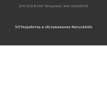
2011-2026 © ООО "АРСкрепеж", ИНН: 5029255378
Разработка и обслуживание Matus&Kvits