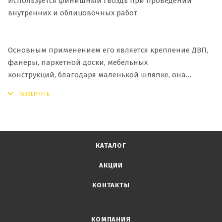
Используется финишный гвоздь при проведении
внутренних и облицовочных работ.
Основным применением его является крепление ДВП,
фанеры, паркетной доски, мебельных
конструкций, благодаря маленькой шляпке, она
практически незаметна после крепления, а покрытие
из оцинкованной стали она не подвержена коррозии
и покрытию ржавчиной, что в свою очередь не портит
деревянные изделия, тем более если данные изделия
будут находиться в заметных для глаз местах.
КАТАЛОГ
АКЦИИ
КОНТАКТЫ
КОМПАНИЯ