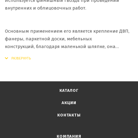
Используется финишный гвоздь при проведении
внутренних и облицовочных работ.
Основным применением его является крепление ДВП,
фанеры, паркетной доски, мебельных
конструкций, благодаря маленькой шляпке, она
практически незаметна после крепления, а покрытие
из оцинкованной стали она не подвержена коррозии
и покрытию ржавчиной, что в свою очередь не портит
деревянные изделия, тем более если данные изделия
будут находиться в заметных для глаз местах.
КАТАЛОГ
АКЦИИ
КОНТАКТЫ
КОМПАНИЯ