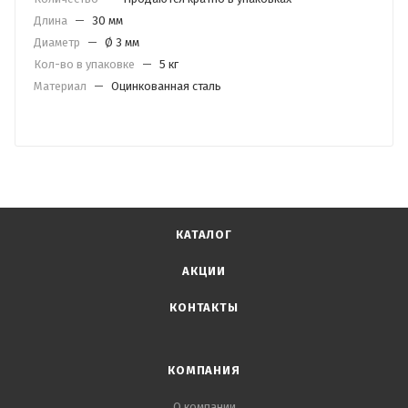
Длина
—
30 мм
Диаметр
—
Ø 3 мм
Кол-во в упаковке
—
5 кг
Материал
—
Оцинкованная сталь
КАТАЛОГ
АКЦИИ
КОНТАКТЫ
КОМПАНИЯ
О компании