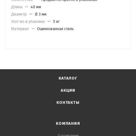
Длина
—
40 мм
Диаметр
—
Ø 3 мм
Кол-во в упаковке
—
5 кг
Материал
—
Оцинкованная сталь
КАТАЛОГ
АКЦИИ
КОНТАКТЫ
КОМПАНИЯ
О компании