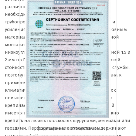
различных кабелей коммуникаций, фиксации
необходимых узлов и деталей, элементов
трубопроводов и воздуховодов, для крепления и
усиления всевозможных конструкций и т.д. Основным
материалом для производства перфорированной
монтажной ленты является углеродистая или
низкоуглеродистая оцинкованная сталь толщиной 1,5 и
2 мм по ГОСТ 14918-80. Изделие отличается высокой
стойкостью к коррозии и повышенным сроком службы,
поэтому перфорированная лента рекомендована к
применению на открытом воздухе и в ложных
климатических условиях, а также в помещениях с
повышенным уровнем влажности. Чтобы лента
крепилась к поверхностям легко и быстро, в ней
имеется перфорация. С помощью нее ленту можно
крепить на любых плоскостях шурупами, метизами или
гвоздями. Перфорационные отверстия выдерживают
Сертификат соответствия
нагрузку в 1 кН, что немаловажно при выполнении