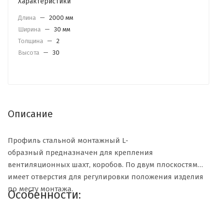
Характеристики
Длина
—
2000 мм
Ширина
—
30 мм
Толщина
—
2
Высота
—
30
Описание
Профиль стальной монтажный L-
образный предназначен для крепления
вентиляционных шахт, коробов. По двум плоскостям
имеет отверстия для регулировки положения изделия
по месту монтажа.
Особенности: